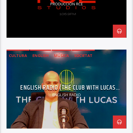
PRODUCCIÓN RCE
CULTURA
ENGLISH
MÚSICA
SOCIETAT
ENGLISH RADIO (THE CLUB WITH LUCAS
AVRAM )
ENGLISH RADIO