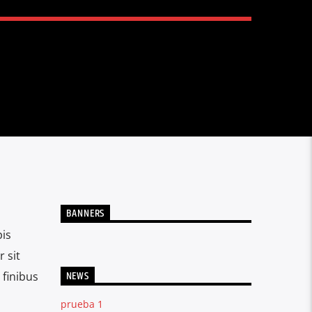
BANNERS
pis
 sit
NEWS
 finibus
prueba 1