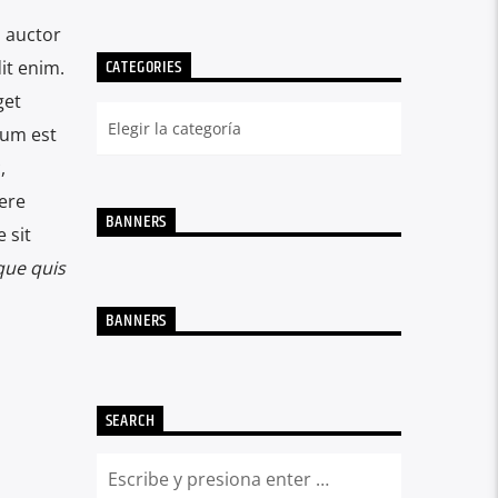
, auctor
CATEGORIES
it enim.
get
tum est
,
ere
BANNERS
 sit
que quis
BANNERS
SEARCH