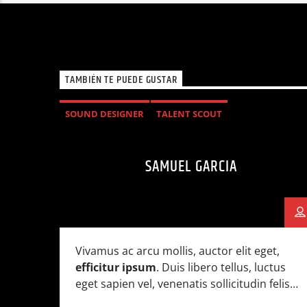
TAMBIÉN TE PUEDE GUSTAR
SOUND DESIGNER
TALENT SCOUT
SAMUEL GARCIA
Vivamus ac arcu mollis, auctor elit eget,
efficitur ipsum
. Duis libero tellus, luctus
eget sapien vel, venenatis sollicitudin felis.
Nullam non erat justo. Morbi tincidunt