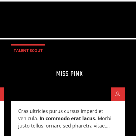
TALENT SCOUT
MISS PINK
Cras ultricies purus cursus imperdiet
vehicula.
In commodo erat lacus.
Morbi
justo tellus, ornare sed pharetra vitae,
tincidunt vitae risus. Donec blandit