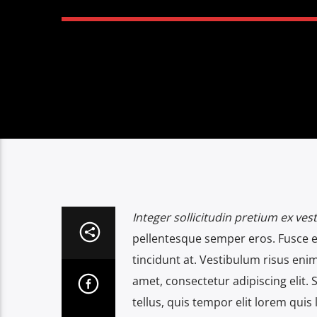
Integer sollicitudin pretium ex ves
pellentesque semper eros. Fusce eu
tincidunt at. Vestibulum risus enim,
amet, consectetur adipiscing elit. 
tellus, quis tempor elit lorem quis 