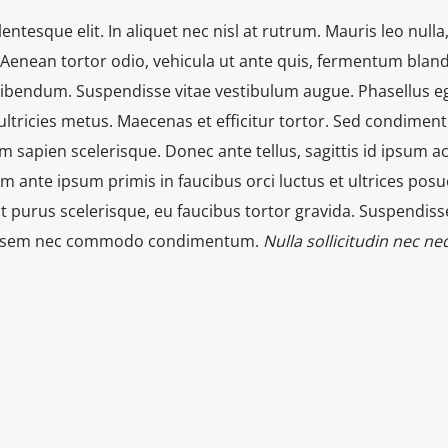
entesque elit. In aliquet nec nisl at rutrum. Mauris leo nulla
. Aenean tortor odio, vehicula ut ante quis, fermentum bland
 bibendum. Suspendisse vitae vestibulum augue. Phasellus e
ultricies metus. Maecenas et efficitur tortor. Sed condimen
m sapien scelerisque. Donec ante tellus, sagittis id ipsum ac
m ante ipsum primis in faucibus orci luctus et ultrices posu
t purus scelerisque, eu faucibus tortor gravida. Suspendisse
us sem nec commodo condimentum.
Nulla sollicitudin nec ne